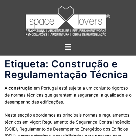
Saltar
para
o
conteúdo
Alternar
menu
Etiqueta:
Construção e
Regulamentação Técnica
A
construção
em Portugal está sujeita a um conjunto rigoroso
de normas técnicas que garantem a segurança, a qualidade e o
desempenho das edificações.
Nesta secção abordamos as principais normas e regulamentos
técnicos em vigor: Regulamento de Segurança Contra Incêndio
(SCIE), Regulamento de Desempenho Energético dos Edifícios
(REH), normas sísmicas, acessibilidades para pessoas com