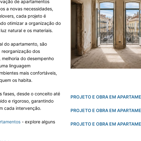
ovação de apartamentos
os a novas necessidades,
elovers, cada projeto é
ndo otimizar a organização do
luz natural e os materiais.
al do apartamento, são
 reorganização dos
s, melhoria do desempenho
 uma linguagem
mbientes mais confortáveis,
 quem os habita.
fases, desde o conceito até
PROJETO E OBRA EM APARTAME
ido e rigoroso, garantindo
m cada intervenção.
PROJETO E OBRA EM APARTAM
rtamentos
- explore alguns
PROJETO E OBRA EM APARTAM