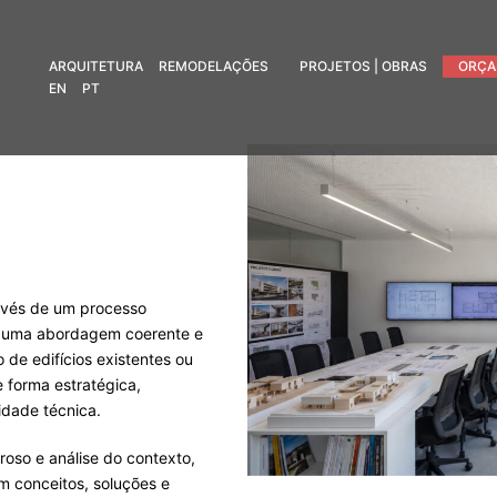
ARQUITETURA
REMODELAÇÕES
PROJETOS | OBRAS
ORÇA
EN
PT
ravés de um processo
do uma abordagem coerente e
o de edifícios existentes ou
 forma estratégica,
lidade técnica.
roso e análise do contexto,
m conceitos, soluções e