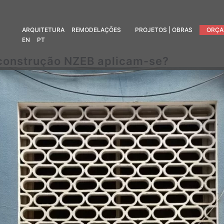
ARQUITETURA
REMODELAÇÕES
PROJETOS | OBRAS
ORÇA
EN
PT
construção NZEB aplicam-se?