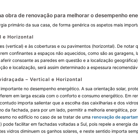
na obra de renovação para melhorar o desempenho ene
ia primário da sua casa, de forma genérica os aspetos mais importa
 e Horizontal
es (vertical) e às coberturas e ou pavimentos (horizontal). De notar
rem confinantes a espaços não aquecidos, como são as garagens, l
 aferir consoante as paredes em questão e a localização geográfica)
ção e localização, será assim determinado a espessura recomendáve
idraçada – Vertical e Horizontal
importante no desempenho energético. A sua orientação solar, prote
terferem em larga escala com o conforto e consumo energético. Em 
 contudo importa salientar que a escolha das caixilharias e dos vidro
da fachada, para por um lado, permitir a melhoria energética, por 
esmo no edifício no caso de se tratar de uma
renovação de aparta
ia) pode facilitar em fachadas voltadas a Sul, pois repele a energia
estes vidros diminuem os ganhos solares, e neste sentido importa sem