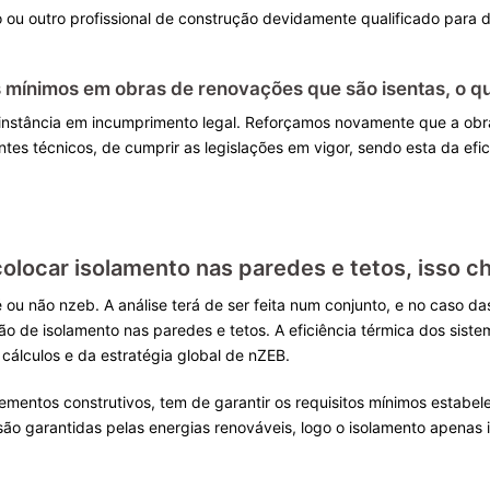
o ou outro profissional de construção devidamente qualificado para 
os mínimos em obras de renovações que são isentas, o 
 instância em incumprimento legal. Reforçamos novamente que a obra
entes técnicos, de cumprir as legislações em vigor, sendo esta da ef
olocar isolamento nas paredes e tetos, isso c
 é ou não nzeb. A análise terá de ser feita num conjunto, e no caso 
 de isolamento nas paredes e tetos. A eficiência térmica dos sistem
cálculos e da estratégia global de nZEB.
ementos construtivos, tem de garantir os requisitos mínimos estab
o garantidas pelas energias renováveis, logo o isolamento apenas i