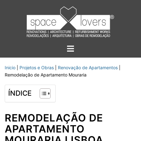
Saltar
para
o
conteúdo
Alternar
menu
Inicio
|
Projetos e Obras
|
Renovação de Apartamentos
|
Remodelação de Apartamento Mouraria
ÍNDICE
REMODELAÇÃO DE
APARTAMENTO
MOURARIA LISBOA