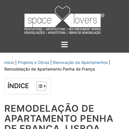
Saltar
para
o
conteúdo
Alternar
menu
Inicio
|
Projetos e Obras
|
Renovação de Apartamentos
|
Remodelação de Apartamento Penha de França
ÍNDICE
REMODELAÇÃO DE
APARTAMENTO PENHA
DE FRANÇA, LISBOA