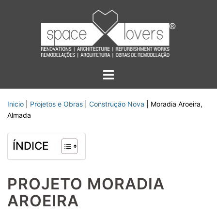
Saltar
para
o
conteúdo
Alternar
menu
Inicio
|
Projetos e Obras
|
Construção Nova
|
Moradia Aroeira,
Almada
ÍNDICE
PROJETO MORADIA
AROEIRA