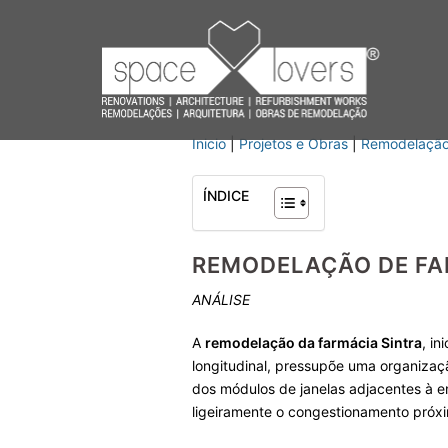
Saltar
para
o
conteúdo
Inicio
|
Projetos e Obras
|
Remodelação
ÍNDICE
REMODELAÇÃO DE FA
ANÁLISE
A
remodelação da farmácia Sintra
, i
longitudinal, pressupõe uma organizaç
dos módulos de janelas adjacentes à e
ligeiramente o congestionamento próxi