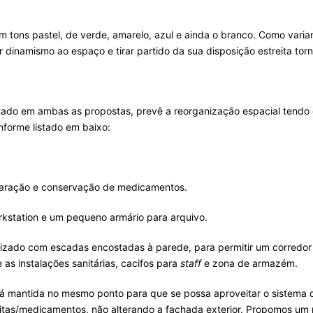
m tons pastel, de verde, amarelo, azul e ainda o branco. Como vari
 dinamismo ao espaço e tirar partido da sua disposição estreita tor
do em ambas as propostas, prevê a reorganização espacial tendo em
nforme listado em baixo:
paração e conservação de medicamentos.
kstation e um pequeno armário para arquivo.
anizado com escadas encostadas à parede, para permitir um corredor 
e as instalações sanitárias, cacifos para
staff
e zona de armazém.
rá mantida no mesmo ponto para que se possa aproveitar o sistema 
itas/medicamentos, não alterando a fachada exterior. Propomos um 