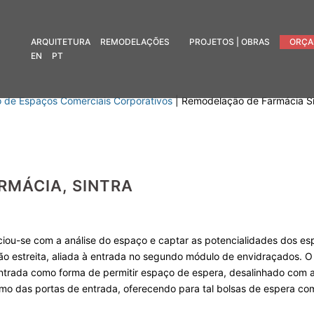
ARQUITETURA
REMODELAÇÕES
PROJETOS | OBRAS
ORÇA
EN
PT
 de Espaços Comerciais Corporativos
|
Remodelação de Farmácia Si
RMÁCIA, SINTRA
niciou-se com a análise do espaço e captar as potencialidades dos es
ão estreita, aliada à entrada no segundo módulo de envidraçados. O 
ntrada como forma de permitir espaço de espera, desalinhado com a
mo das portas de entrada, oferecendo para tal bolsas de espera co