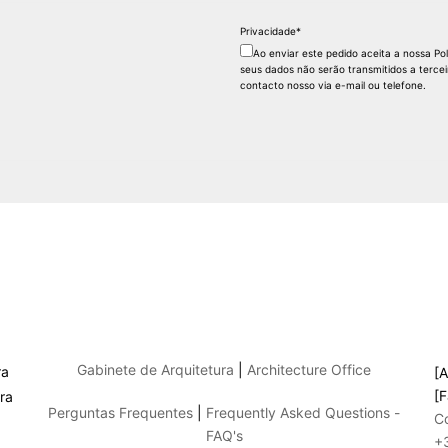
Privacidade
*
Ao enviar este pedido aceita a nossa Po
seus dados não serão transmitidos a terce
contacto nosso via e-mail ou telefone.
Gabinete de Arquitetura
|
Architecture Office
[A
[F
Perguntas Frequentes
|
Frequently Asked Questions -
C
FAQ's
+