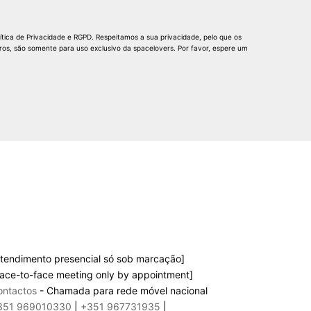
lítica de Privacidade e RGPD. Respeitamos a sua privacidade, pelo que os
iros, são somente para uso exclusivo da spacelovers. Por favor, espere um
tendimento presencial só sob marcação]
ace-to-face meeting only by appointment]
ontactos
- Chamada para rede móvel nacional
351 969010330
|
+351 967731935
|