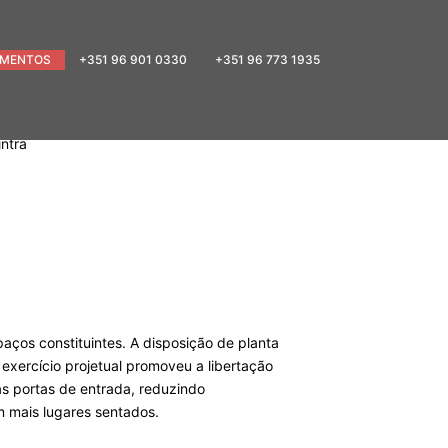
MENTOS
+351 96 901 0330
+351 96 773 1935
ntra
paços constituintes. A disposição de planta
exercício projetual promoveu a libertação
s portas de entrada, reduzindo
m mais lugares sentados.