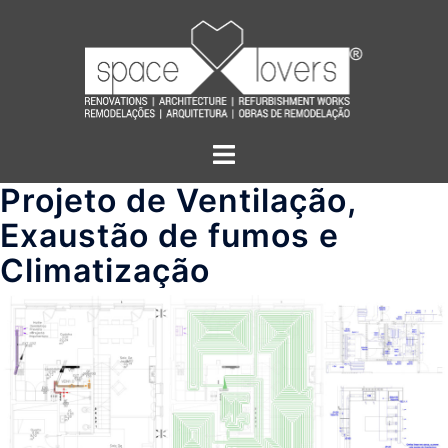
Saltar
para
o
conteúdo
Alternar
menu
Projeto de Ventilação,
Exaustão de fumos e
Climatização