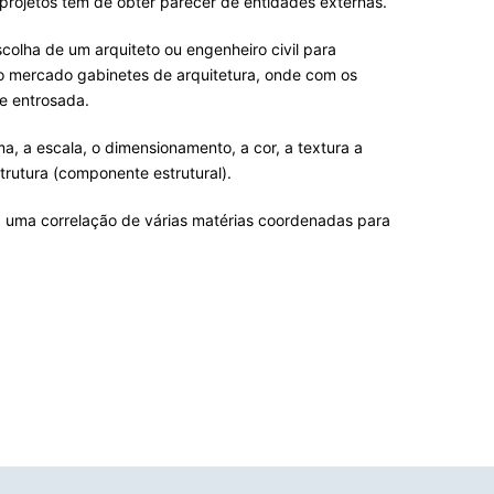
 projetos têm de obter parecer de entidades externas.
colha de um arquiteto ou engenheiro civil para
 no mercado gabinetes de arquitetura, onde com os
 e entrosada.
a, a escala, o dimensionamento, a cor, a textura a
trutura (componente estrutural).
a uma correlação de várias matérias coordenadas para