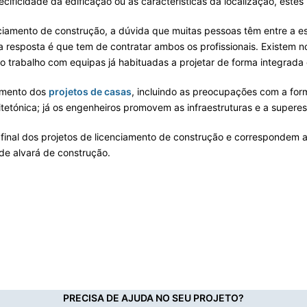
ificidade da edificação ou as características da localização, estes
ciamento de construção, a dúvida que muitas pessoas têm entre a es
s a resposta é que tem de contratar ambos os profissionais. Existem
o trabalho com equipas já habituadas a projetar de forma integrada
eamento dos
projetos de casas
, incluindo as preocupações com a form
etónica; já os engenheiros promovem as infraestruturas e a superes
 final dos projetos de licenciamento de construção e correspondem 
de alvará de construção.
PRECISA DE AJUDA NO SEU PROJETO?