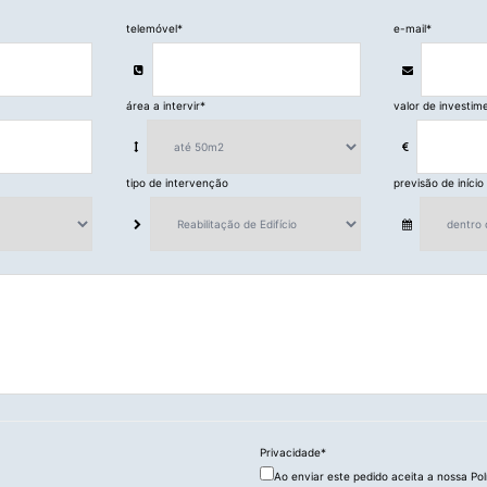
telemóvel
*
e-mail
*
área a intervir
*
valor de investim
tipo de intervenção
previsão de início
Privacidade
*
Ao enviar este pedido aceita a nossa Pol