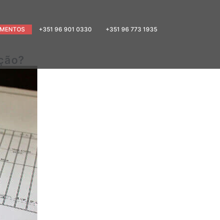
MENTOS
+351 96 901 0330
+351 96 773 1935
ução?