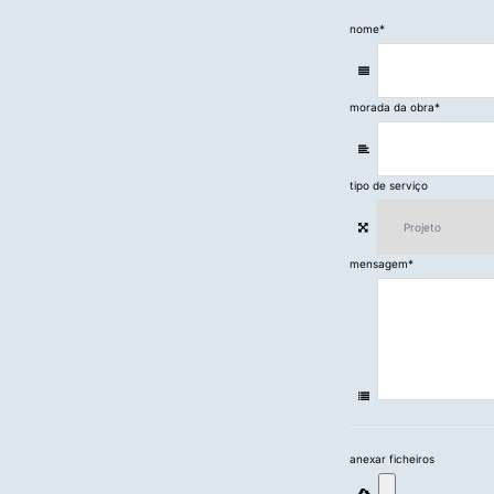
nome
*
morada da obra
*
tipo de serviço
mensagem
*
anexar ficheiros