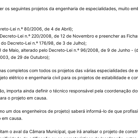
ver os seguintes projetos da engenharia de especialidades, muito em
eto-Lei n.º 80/2006, de 4 de Abril);
 (Decreto-Lei n.º 220/2008, de 12 de Novembro e preencher as Fich
 4, do Decreto-Lei n.º 176/98, de 3 de Julho);
11 de Maio, alterado pelo Decreto-Lei n.º 96/2008, de 9 de Junho - (
2003, de 29 de Outubro);
as completos com todos os projetos das várias especialidades de e
eto elétrico e engenharia civil para os projetos de estabilidade e con
o, importa ainda definir o técnico responsável pela coordenação dos 
para o projeto em causa.
mo um dos engenheiros de projeto) saberá informá-lo de que profissi
o em causa.
tam o aval da Câmara Municipal, que irá analisar o projeto de const