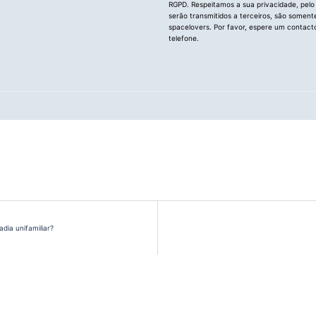
RGPD. Respeitamos a sua privacidade, pelo
serão transmitidos a terceiros, são soment
spacelovers. Por favor, espere um contacto
telefone.
dia unifamiliar?