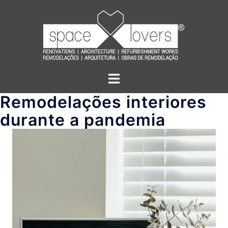
Saltar
para
o
conteúdo
Alternar
menu
Remodelações interiores
durante a pandemia