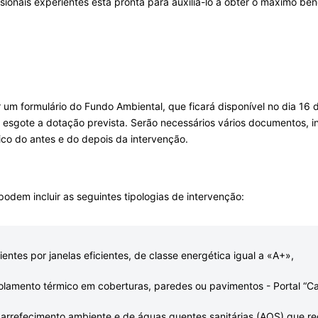
ssionais experientes está pronta para auxiliá-lo a obter o máximo be
 um formulário do Fundo Ambiental, que ficará disponível no dia 16
sgote a dotação prevista. Serão necessários vários documentos, inc
ico do antes e do depois da intervenção.
odem incluir as seguintes tipologias de intervenção:
ientes por janelas eficientes, de classe energética igual a «A+»,
solamento térmico em coberturas, paredes ou pavimentos - Portal “Ca
arrefecimento ambiente e de águas quentes sanitárias (AQS) que rec