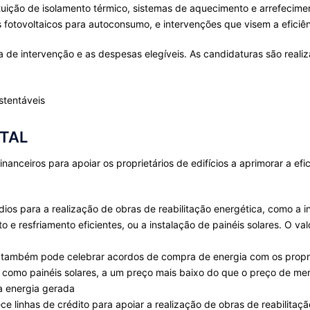
stituição de isolamento térmico, sistemas de aquecimento e arrefecim
 fotovoltaicos para autoconsumo, e intervenções que visem a eficiên
a de intervenção e as despesas elegíveis. As candidaturas são reali
NTAL
nanceiros para apoiar os proprietários de edifícios a aprimorar a ef
os para a realização de obras de reabilitação energética, como a in
e resfriamento eficientes, ou a instalação de painéis solares. O val
 também pode celebrar acordos de compra de energia com os proprie
como painéis solares, a um preço mais baixo do que o preço de merc
 a energia gerada
 linhas de crédito para apoiar a realização de obras de reabilitaçã