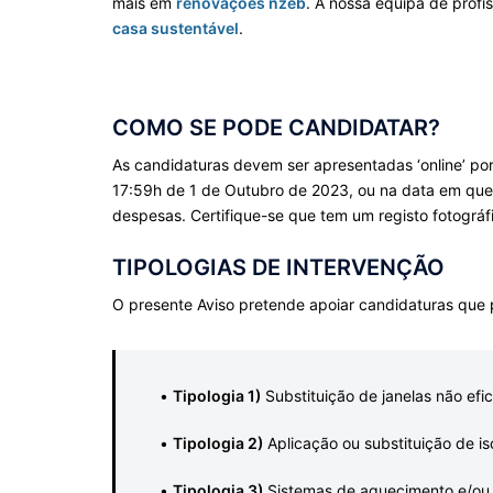
mais em
renovações nzeb
. A nossa equipa de profi
casa sustentável
.
COMO SE PODE CANDIDATAR?
As candidaturas devem ser apresentadas ‘online’ por
17:59h de 1 de Outubro de 2023, ou na data em que e
despesas. Certifique-se que tem um registo fotográf
TIPOLOGIAS DE INTERVENÇÃO
O presente Aviso pretende apoiar candidaturas que p
•
Tipologia 1)
Substituição de janelas não efic
•
Tipologia 2)
Aplicação ou substituição de i
•
Tipologia 3)
Sistemas de aquecimento e/ou 