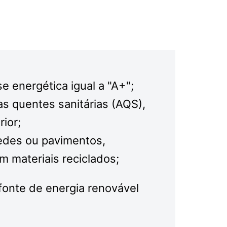
se energética igual a "A+";
s quentes sanitárias (AQS),
ior;
redes ou pavimentos,
m materiais reciclados;
fonte de energia renovável