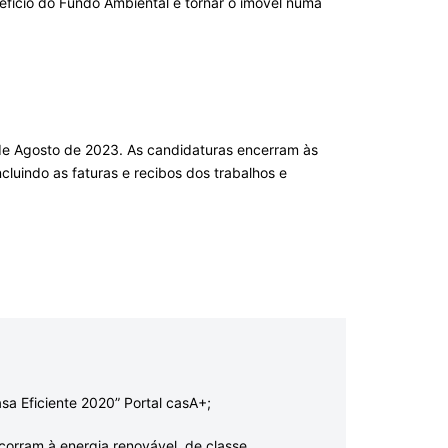
nefício do Fundo Ambiental e tornar o imóvel numa
 de Agosto de 2023. As candidaturas encerram às
luindo as faturas e recibos dos trabalhos e
sa Eficiente 2020” Portal casA+;
orram à energia renovável, de classe