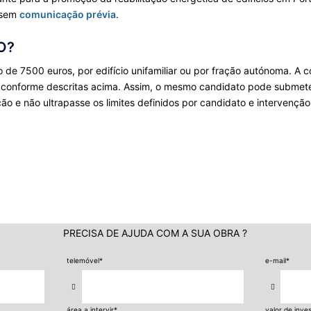
 sem
comunicação prévia
.
O?
de 7500 euros, por edifício unifamiliar ou por fração autónoma. A 
ão, conforme descritas acima. Assim, o mesmo candidato pode submet
ção e não ultrapasse os limites definidos por candidato e intervenção
PRECISA DE AJUDA COM A SUA OBRA ?
telemóvel
*
e-mail
*
área a intervir
*
valor de inve