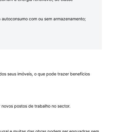
para autoconsumo com ou sem armazenamento;
 dos seus imóveis, o que pode trazer benefícios
 novos postos de trabalho no sector.
rtugal e muitas das obras podem ser enquadras sem