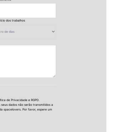
nício dos trabalhos
ítica de Privacidade e RGPD.
s seus dados não serão transmitidos a
da spacelovers. Por favor, espere um