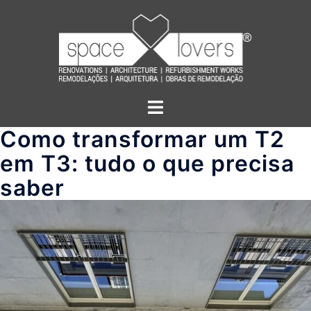
Saltar
para
o
conteúdo
Alternar
menu
Como transformar um T2
em T3: tudo o que precisa
saber