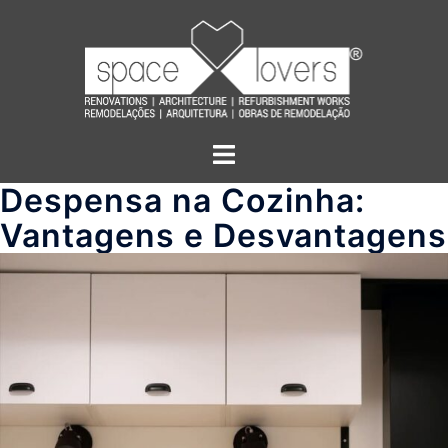
Saltar
para
o
conteúdo
Alternar
menu
Despensa na Cozinha:
Vantagens e Desvantagens