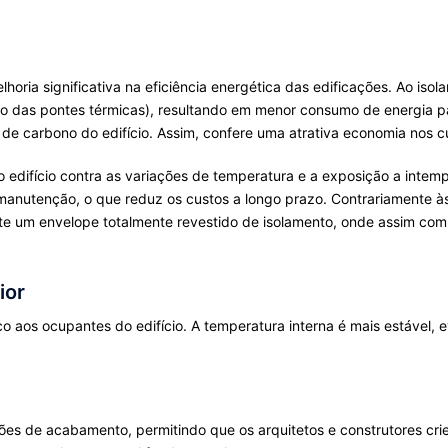
ria significativa na eficiência energética das edificações. Ao isola
ção das pontes térmicas), resultando em menor consumo de energia p
e carbono do edifício. Assim, confere uma atrativa economia nos c
 edifício contra as variações de temperatura e a exposição a intemp
il manutenção, o que reduz os custos a longo prazo. Contrariamente 
te um envelope totalmente revestido de isolamento, onde assim com
ior
os ocupantes do edifício. A temperatura interna é mais estável, evi
s de acabamento, permitindo que os arquitetos e construtores criem