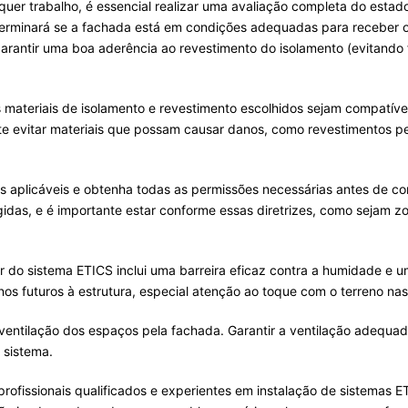
lquer trabalho, é essencial realizar uma avaliação completa do estad
determinará se a fachada está em condições adequadas para receber o
garantir uma boa aderência ao revestimento do isolamento (evitando 
 materiais de isolamento e revestimento escolhidos sejam compatív
nte evitar materiais que possam causar danos, como revestimentos
s aplicáveis e obtenha todas as permissões necessárias antes de co
egidas, e é importante estar conforme essas diretrizes, como sejam 
dor do sistema ETICS inclui uma barreira eficaz contra a humidade 
anos futuros à estrutura, especial atenção ao toque com o terreno nas 
ventilação dos espaços pela fachada. Garantir a ventilação adequa
 sistema.
ofissionais qualificados e experientes em instalação de sistemas ET