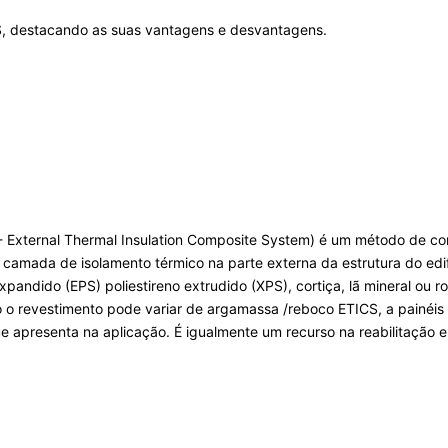
CS, destacando as suas vantagens e desvantagens.
 - External Thermal Insulation Composite System) é um método de c
a camada de isolamento térmico na parte externa da estrutura do ed
pandido (EPS) poliestireno extrudido (XPS), cortiça, lã mineral ou r
 o revestimento pode variar de argamassa /reboco ETICS, a painéis d
e apresenta na aplicação. É igualmente um recurso na reabilitação 