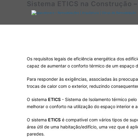
Sistema ETICS na Construção 
Saltar
para
o
conteúdo
Os requisitos legais de eficiência energética dos edif
capaz de aumentar o conforto térmico de um espaço dev
Para responder às exigências, associadas às preocupaç
trocas de calor com o exterior, reduzindo consequent
O sistema
ETICS
- Sistema de Isolamento térmico pel
melhorar o conforto na utilização do espaço interior e
O sistema
ETICS
é compatível com vários tipos de sup
área útil de uma habitação/edifício, uma vez que é apli
paredes.