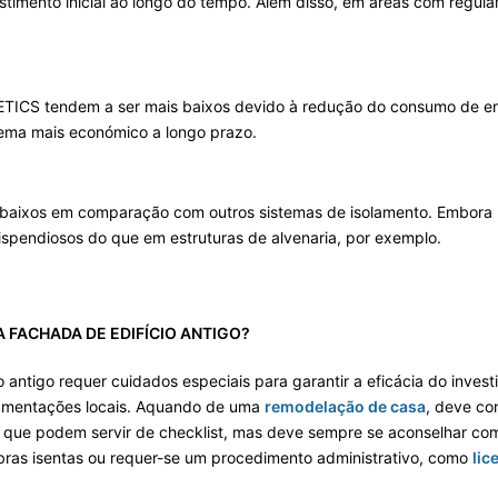
imento inicial ao longo do tempo. Além disso, em áreas com regula
ETICS tendem a ser mais baixos devido à redução do consumo de ener
tema mais económico a longo prazo.
 baixos em comparação com outros sistemas de isolamento. Embora 
ispendiosos do que em estruturas de alvenaria, por exemplo.
A FACHADA
DE EDIFÍCIO
ANTIG
O
?
 antigo requer cuidados especiais para garantir a eficácia do inves
lamentações locais. Aquando de uma
remodelação de casa
, deve co
s que podem servir de checklist, mas deve sempre se aconselhar c
bras isentas ou requer-se um procedimento administrativo, como
lic