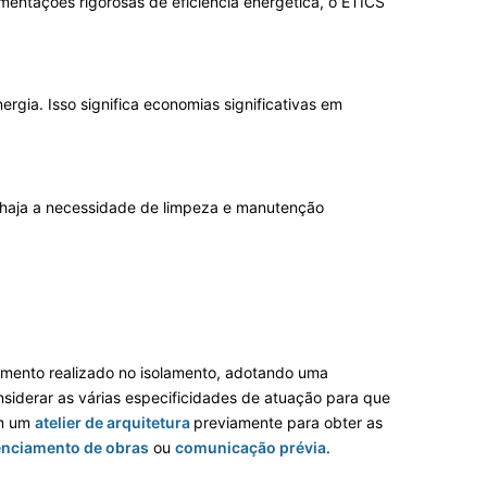
mentações rigorosas de eficiência energética, o ETICS
gia. Isso significa economias significativas em
haja a necessidade de limpeza e manutenção
timento realizado no isolamento, adotando uma
nsiderar as várias especificidades de atuação para que
om um
atelier de arquitetura
previamente para obter as
enciamento de obras
ou
comunicação prévia
.