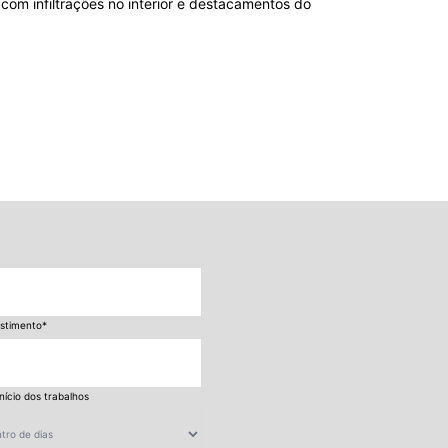
com infiltrações no interior e destacamentos do
estimento
*
nício dos trabalhos