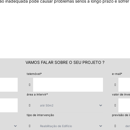
ção inadequada pode causar problemas sérios a longo prazo e sofrer 
VAMOS FALAR SOBRE O SEU PROJETO ?
telemóvel
*
e-mail
*
área a intervir
*
valor de inv
tipo de intervenção
previsão de i