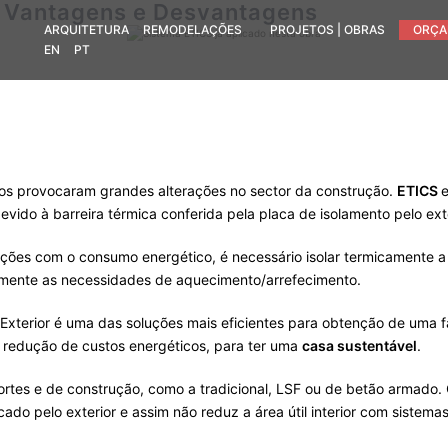
– Vantagens e Desvantagens
ARQUITETURA
REMODELAÇÕES
PROJETOS | OBRAS
ORÇA
EN
PT
ícios provocaram grandes alterações no sector da construção.
ETICS
e
ido à barreira térmica conferida pela placa de isolamento pelo exte
ões com o consumo energético, é necessário isolar termicamente a 
emente as necessidades de aquecimento/arrefecimento.
o Exterior é uma das soluções mais eficientes para obtenção de u
 a redução de custos energéticos, para ter uma
casa sustentável
.
ortes e de construção, como a tradicional, LSF ou de betão armado.
cado pelo exterior e assim não reduz a área útil interior com sistem