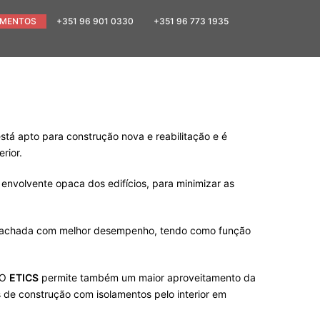
MENTOS
+351 96 901 0330
+351 96 773 1935
stá apto para construção nova e reabilitação e é
rior.
envolvente opaca dos edifícios, para minimizar as
ma fachada com melhor desempenho, tendo como função
 O
ETICS
permite também um maior aproveitamento da
as de construção com isolamentos pelo interior em